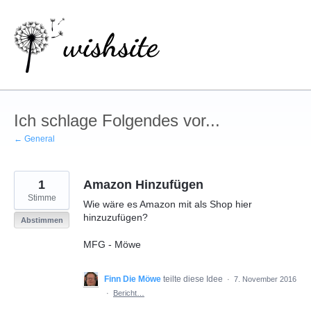
Zum
Inhalt
springen
Ich schlage Folgendes vor...
← General
1
Amazon Hinzufügen
Stimme
Wie wäre es Amazon mit als Shop hier
hinzuzufügen?
Abstimmen
MFG - Möwe
Finn Die Möwe
teilte diese Idee
·
7. November 2016
·
Bericht…