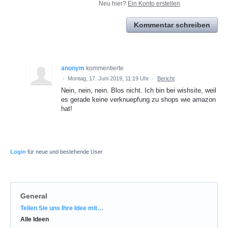
Neu hier?
Ein Konto erstellen
Kommentar schreiben
anonym
kommentierte
·
Montag, 17. Juni 2019, 11:19 Uhr
·
Bericht
Nein, nein, nein. Blos nicht. Ich bin bei wishsite, weil
es gerade keine verknuepfung zu shops wie amazon
hat!
Login
für neue und bestehende User
General
Kategorien
Teilen Sie uns Ihre Idee mit…
Alle Ideen