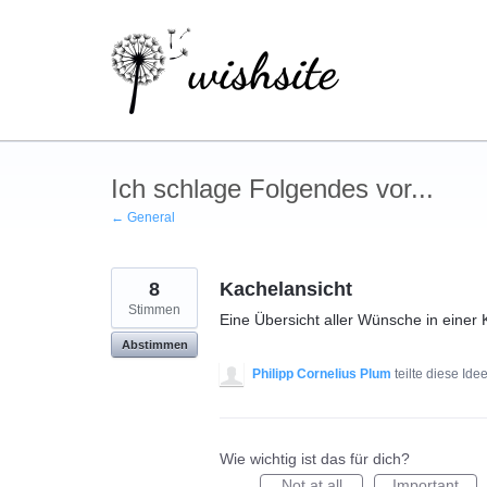
Zum
Inhalt
springen
Ich schlage Folgendes vor...
← General
8
Kachelansicht
Stimmen
Eine Übersicht aller Wünsche in einer
Abstimmen
Philipp Cornelius Plum
teilte diese Ide
Wie wichtig ist das für dich?
Not at all
Important