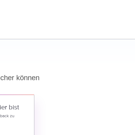
cher können
er bist
dback zu