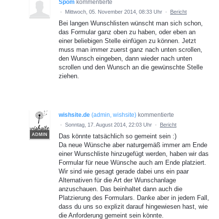
Spom
kommentierte
·
Mittwoch, 05. November 2014, 08:33 Uhr
·
Bericht
Bei langen Wunschlisten wünscht man sich schon,
das Formular ganz oben zu haben, oder eben an
einer beliebigen Stelle einfügen zu können. Jetzt
muss man immer zuerst ganz nach unten scrollen,
den Wunsch eingeben, dann wieder nach unten
scrollen und den Wunsch an die gewünschte Stelle
ziehen.
wishsite.de
(
admin, wishsite
)
kommentierte
·
Sonntag, 17. August 2014, 22:03 Uhr
·
Bericht
ADMIN
Das könnte tatsächlich so gemeint sein :)
Da neue Wünsche aber naturgemäß immer am Ende
einer Wunschliste hinzugefügt werden, haben wir das
Formular für neue Wünsche auch am Ende platziert.
Wir sind wie gesagt gerade dabei uns ein paar
Alternativen für die Art der Wunschanlage
anzuschauen. Das beinhaltet dann auch die
Platzierung des Formulars. Danke aber in jedem Fall,
dass du uns so explizit darauf hingewiesen hast, wie
die Anforderung gemeint sein könnte.