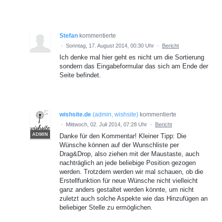
Stefan
kommentierte
·
Sonntag, 17. August 2014, 00:30 Uhr
·
Bericht
Ich denke mal hier geht es nicht um die Sortierung
sondern das Eingabeformular das sich am Ende der
Seite befindet.
wishsite.de
(
admin, wishsite
)
kommentierte
·
Mittwoch, 02. Juli 2014, 07:28 Uhr
·
Bericht
ADMIN
Danke für den Kommentar! Kleiner Tipp: Die
Wünsche können auf der Wunschliste per
Drag&Drop, also ziehen mit der Maustaste, auch
nachträglich an jede beliebige Position gezogen
werden. Trotzdem werden wir mal schauen, ob die
Erstellfunktion für neue Wünsche nicht vielleicht
ganz anders gestaltet werden könnte, um nicht
zuletzt auch solche Aspekte wie das Hinzufügen an
beliebiger Stelle zu ermöglichen.