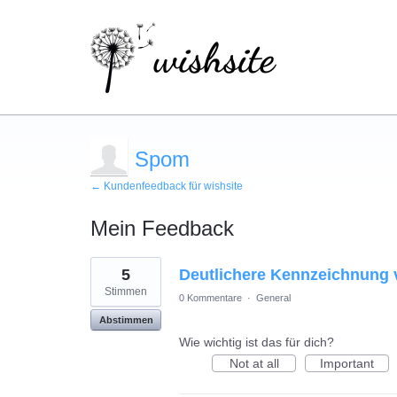
Spom
← Kundenfeedback für wishsite
Mein Feedback
7
5
Deutlichere Kennzeichnung 
gefundene
Ergebnisse
Stimmen
0 Kommentare
·
General
Abstimmen
Wie wichtig ist das für dich?
Not at all
Important