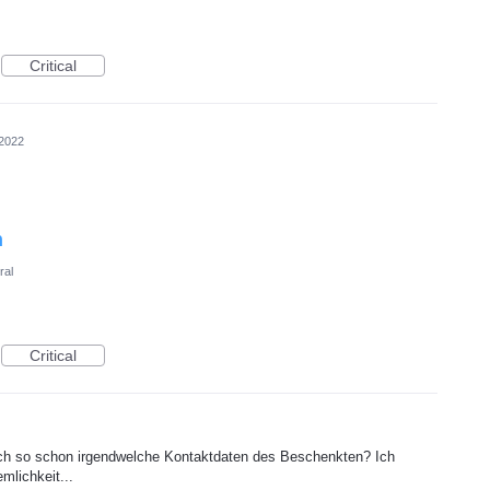
Critical
 2022
n
ral
Critical
ch so schon irgendwelche Kontaktdaten des Beschenkten? Ich
mlichkeit...