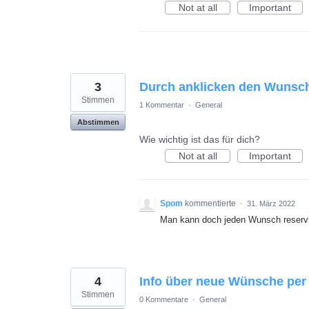
Not at all
Important
3
Durch anklicken den Wunsc
Stimmen
1 Kommentar
·
General
Abstimmen
Wie wichtig ist das für dich?
Not at all
Important
Spom
kommentierte
·
31. März 2022
Man kann doch jeden Wunsch reservi
4
Info über neue Wünsche per 
Stimmen
0 Kommentare
·
General