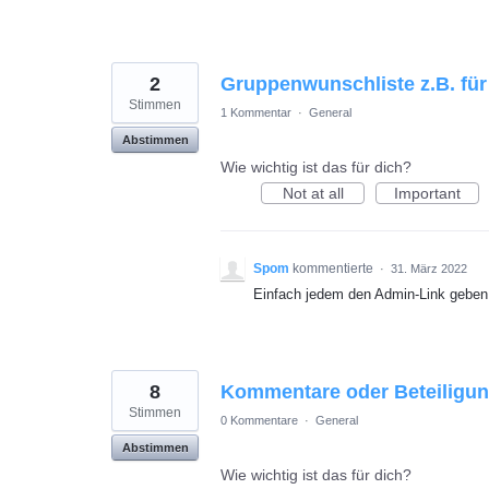
2
Gruppenwunschliste z.B. fü
Stimmen
1 Kommentar
·
General
Abstimmen
Wie wichtig ist das für dich?
Not at all
Important
Spom
kommentierte
·
31. März 2022
Einfach jedem den Admin-Link geben,
8
Kommentare oder Beteiligu
Stimmen
0 Kommentare
·
General
Abstimmen
Wie wichtig ist das für dich?