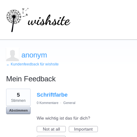
anonym
← Kundenfeedback für wishsite
Mein Feedback
3
5
Schriftfarbe
gefundene
Ergebnisse
Stimmen
0 Kommentare
·
General
Abstimmen
Wie wichtig ist das für dich?
Not at all
Important