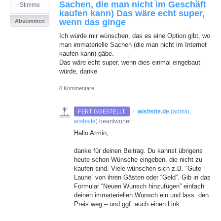
Sachen, die man nicht im Geschäft
Stimme
kaufen kann) Das wäre echt super,
wenn das ginge
Abstimmen
Ich würde mir wünschen, das es eine Option gibt, wo
man immaterielle Sachen (die man nicht im Internet
kaufen kann) gäbe.
Das wäre echt super, wenn dies einmal eingebaut
würde, danke
0 Kommentare
·
wishsite.de
(
admin,
FERTIGGESTELLT
wishsite
)
beantwortet
Hallo Armin,
danke für deinen Beitrag. Du kannst übrigens
heute schon Wünsche eingeben, die nicht zu
kaufen sind. Viele wünschen sich z.B. “Gute
Laune” von ihren Gästen oder “Geld”. Gib in das
Formular “Neuen Wunsch hinzufügen” einfach
deinen immateriellen Wunsch ein und lass. den
Preis weg – und ggf. auch einen Link.