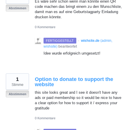
Es wäre sehr schon wenn man könnte einen QR
code machen das bringt einem zu den Wunschliste,
Abstimmen
damit man es auf eine Geburtstagparty Einladung
drucken könnte.
0 Kommentare
·
wishsite.de
(
admin,
FERTIGGESTELLT
wishsite
)
beantwortet
Idee wurde erfolgreich umgesetzt!
1
Option to donate to support the
website
Stimme
this site looks great and I see it doesn't have any
Abstimmen
ads or paid membership so it would be nice to have
a clear option for how to support it / express your
gratitude
0 Kommentare