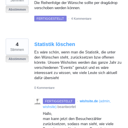
Stimmen
Die Reihenfolge der Wünsche sollte per drag&drop
verschoben werden können.
Abstimmen
FERTIGGESTELLT
·
4 Kommentare
4
Statistik löschen
Stimmen
Es wäre schön, wenn man die Statistik, die unter
den Wünschen steht, zurücksetzen bzw offenen
Abstimmen
könnte. Unsere Wishsites werden das ganze Jahr zu
verschiedenen "Events" genutzt und es wäre
interessant zu wissen, wie viele Leute sich aktuell
dafür übersieht
0 Kommentare
·
wishsite.de
(
admin,
FERTIGGESTELLT
wishsite
)
beantwortet
Hallo,
man kann jetzt den Besucherzähler
zurücksetzen, sodass man sieht, wie viele