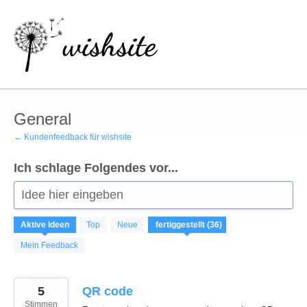
Zum
Inhalt
springen
General
← Kundenfeedback für wishsite
Ich schlage Folgendes vor...
Idee hier eingeben
36
Aktive
Ideen
Top
Neue
gefundene
Ergebnisse
Mein Feedback
5
QR code
Stimmen