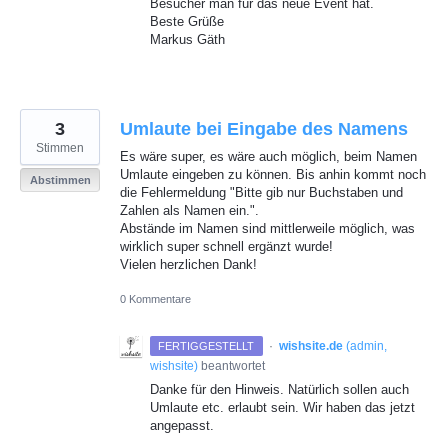
Besucher man für das neue Event hat.
Beste Grüße
Markus Gäth
3
Umlaute bei Eingabe des Namens
Stimmen
Es wäre super, es wäre auch möglich, beim Namen
Umlaute eingeben zu können. Bis anhin kommt noch
Abstimmen
die Fehlermeldung "Bitte gib nur Buchstaben und
Zahlen als Namen ein.".
Abstände im Namen sind mittlerweile möglich, was
wirklich super schnell ergänzt wurde!
Vielen herzlichen Dank!
0 Kommentare
·
wishsite.de
(
admin,
FERTIGGESTELLT
wishsite
)
beantwortet
Danke für den Hinweis. Natürlich sollen auch
Umlaute etc. erlaubt sein. Wir haben das jetzt
angepasst.